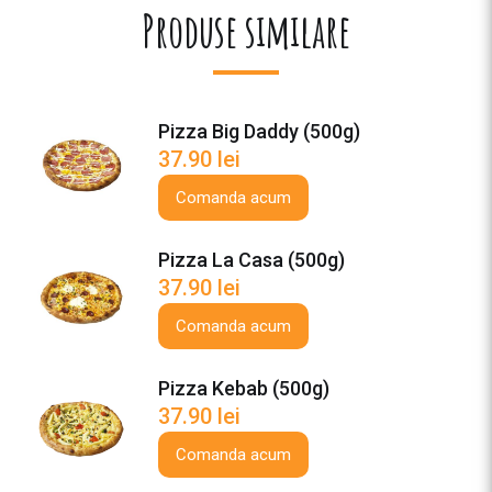
Produse similare
a
F
e
s
t
Pizza Big Daddy (500g)
i
37.90
lei
v
Comanda acum
a
(
4
Pizza La Casa (500g)
5
37.90
lei
0
Comanda acum
g
r
Pizza Kebab (500g)
)
37.90
lei
Comanda acum