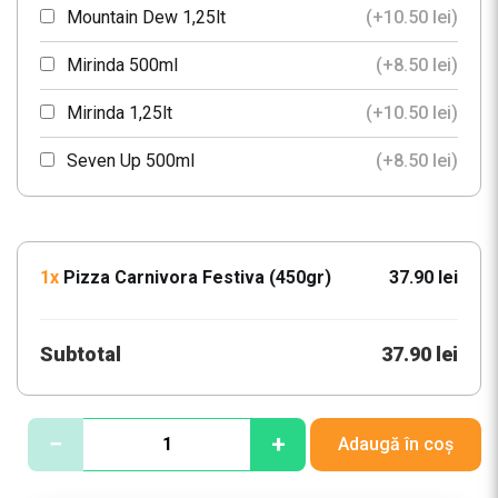
Mountain Dew 1,25lt
(+
10.50
lei
)
Mirinda 500ml
(+
8.50
lei
)
Mirinda 1,25lt
(+
10.50
lei
)
Seven Up 500ml
(+
8.50
lei
)
Apa Plata Aqua Carpatica 500ml
(+
7.50
lei
)
Apa Minerala Aqua Carpatica 500ml
(+
7.50
lei
)
1x
Pizza Carnivora Festiva (450gr)
37.90 lei
Subtotal
37.90 lei
C
−
+
Adaugă în coș
a
n