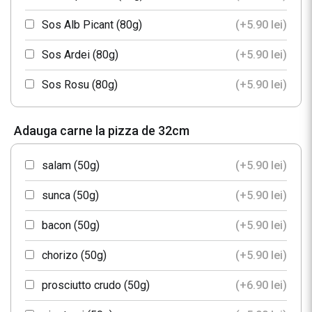
Sos Alb Picant (80g)
(+
5.90
lei
)
Sos Ardei (80g)
(+
5.90
lei
)
Sos Rosu (80g)
(+
5.90
lei
)
Sos Rosu Picant (80g)
(+
5.90
lei
)
Adauga carne la pizza de 32cm
Sos Sfecla (80g)
(+
5.90
lei
)
salam (50g)
(+
5.90
lei
)
sunca (50g)
(+
5.90
lei
)
bacon (50g)
(+
5.90
lei
)
chorizo (50g)
(+
5.90
lei
)
prosciutto crudo (50g)
(+
6.90
lei
)