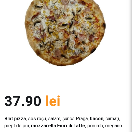
37.90
lei
Blat pizza
, sos roșu, salam, șuncă Praga,
bacon
, cârnați,
piept de pui,
mozzarella Fiori di Latte,
porumb, oregano.