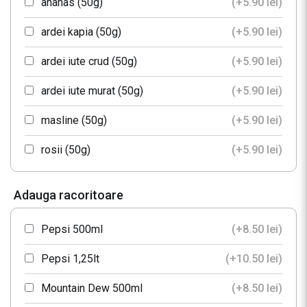
ananas (50g)
(+
5.90
lei
)
ardei kapia (50g)
(+
5.90
lei
)
ardei iute crud (50g)
(+
5.90
lei
)
ardei iute murat (50g)
(+
5.90
lei
)
masline (50g)
(+
5.90
lei
)
rosii (50g)
(+
5.90
lei
)
fasole (50g)
(+
5.90
lei
)
Adauga racoritoare
ciuperci (50g)
(+
5.90
lei
)
Pepsi 500ml
(+
8.50
lei
)
porumb (50g)
(+
5.90
lei
)
Pepsi 1,25lt
(+
10.50
lei
)
Mountain Dew 500ml
(+
8.50
lei
)