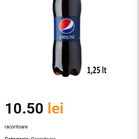
10.50
lei
racoritoare